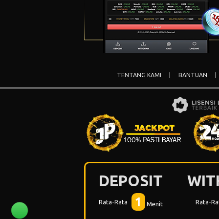
TENTANG KAMI
|
BANTUAN
|
DEPOSIT
WI
1
Rata-Rata
Rata-Ra
Menit