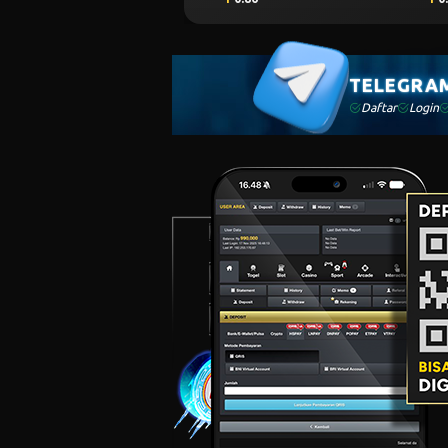
TELEGRA
Daftar
Login