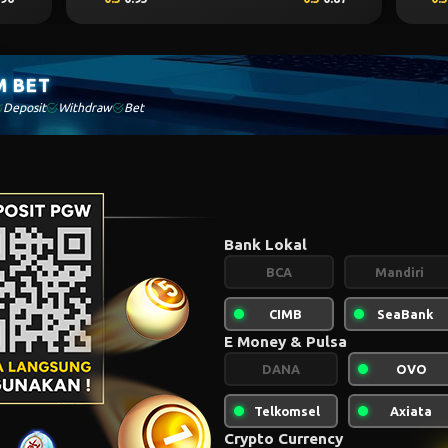
0.
M BET
Deposit
Withdraw
Bet
Bank Lokal
BCA
Mandiri
CIMB
SeaBank
E Money & Pulsa
DANA
OVO
Telkomsel
Axiata