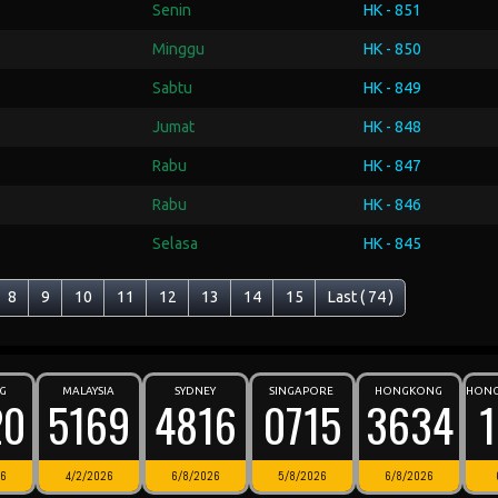
Senin
HK - 851
Minggu
HK - 850
Sabtu
HK - 849
Jumat
HK - 848
Rabu
HK - 847
Rabu
HK - 846
Selasa
HK - 845
8
9
10
11
12
13
14
15
Last ( 74 )
NG
MALAYSIA
SYDNEY
SINGAPORE
HONGKONG
HONG
20
5169
4816
0715
3634
26
4/2/2026
6/8/2026
5/8/2026
6/8/2026