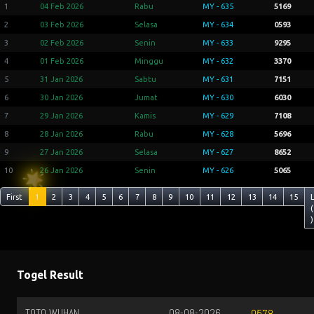
1
04 Feb 2026
Rabu
MY - 635
5169
2
03 Feb 2026
Selasa
MY - 634
0593
3
02 Feb 2026
Senin
MY - 633
9295
4
01 Feb 2026
Minggu
MY - 632
3370
5
31 Jan 2026
Sabtu
MY - 631
7151
6
30 Jan 2026
Jumat
MY - 630
6030
7
29 Jan 2026
Kamis
MY - 629
7108
8
28 Jan 2026
Rabu
MY - 628
5696
9
27 Jan 2026
Selasa
MY - 627
8652
10
26 Jan 2026
Senin
MY - 626
5065
First
1
2
3
4
5
6
7
8
9
10
11
12
13
14
15
(
)
Togel Result
TOTO WUHAN
08-08-2026
0578